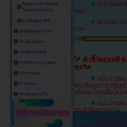
o18 ข้อมูลเช
ข้อมูลประชาสัมพันธ์
ชอบ
โครงการ/กิจกรรม
ฐานข้อมูลอาชีพ
o19 ผลการเป
งาน
ศูนย์ข้อมูลข่าวสาร
กระทู้ถามตอบ
รับเรื่องร้องทุกข์
ตัวชี้วัดย่อยที
การบริหารงานบุคคล
ทุจริต
ประกาศอบต.
o20
การขับเ
คำสั่งอบต.
หน้าที่และการเสริมสร้
หรือประโยชน์อื่นใดโ
ตรวจสอบภายใน
o21 การประเ
ประจำปีงบประมาณ
o22 รายงาน