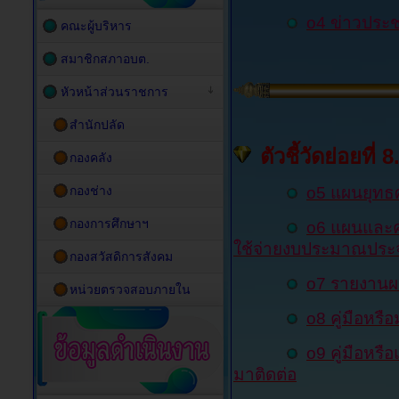
o4 ข่าวประช
คณะผู้บริหาร
สมาชิกสภาอบต.
หัวหน้าส่วนราชการ
สำนักปลัด
ตัวชี้วัดย่อยที
กองคลัง
กองช่าง
o
5
แผนยุทธ
กองการศึกษาฯ
o6
แผนและค
ใช้จ่ายงบประมาณประ
กองสวัสดิการสังคม
o
7
รายงานผ
หน่วยตรวจสอบภายใน
o
8
คู่มือหร
o
9
คู่มือหร
มาติดต่อ